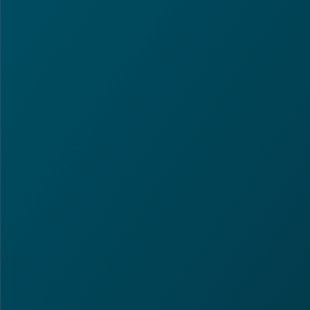
ر
د
ک
ن
ی
د