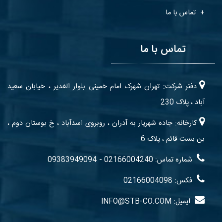
تماس با ما
تماس با ما
دفتر شرکت: تهران شهرک امام خمینی بلوار الغدیر ، خیابان سعید
آباد ، پلاک 230
کارخانه: جاده شهریار به آدران ، روبروی اسدآباد ، خ بوستان دوم ،
بن بست قائم ، پلاک 6
-
شماره تماس: 02166004240
09383949094
فکس: 02166004098
ایمیل: INFO@STB-CO.COM