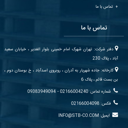
تماس با ما
تماس با ما
دفتر شرکت: تهران شهرک امام خمینی بلوار الغدیر ، خیابان سعید
آباد ، پلاک 230
کارخانه: جاده شهریار به آدران ، روبروی اسدآباد ، خ بوستان دوم ،
بن بست قائم ، پلاک 6
-
شماره تماس: 02166004240
09383949094
فکس: 02166004098
ایمیل: INFO@STB-CO.COM