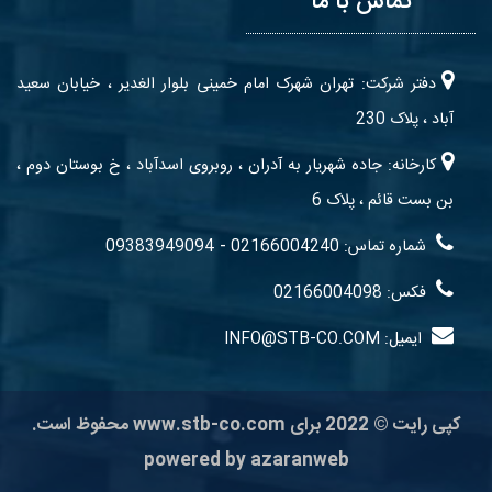
تماس با ما
دفتر شرکت: تهران شهرک امام خمینی بلوار الغدیر ، خیابان سعید
آباد ، پلاک 230
کارخانه: جاده شهریار به آدران ، روبروی اسدآباد ، خ بوستان دوم ،
بن بست قائم ، پلاک 6
-
شماره تماس: 02166004240
09383949094
فکس: 02166004098
ایمیل: INFO@STB-CO.COM
کپی رایت © 2022 برای www.stb-co.com محفوظ است.
powered by
azaranweb