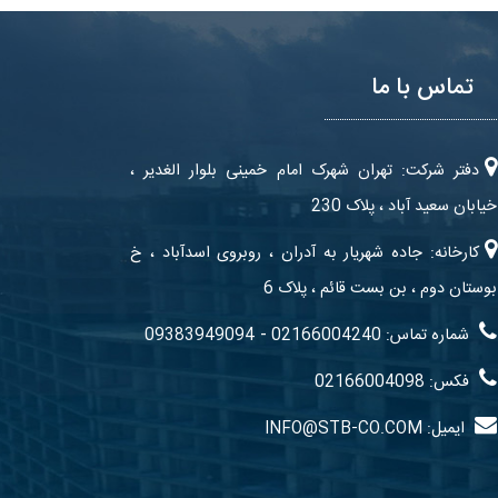
تماس با ما
دفتر شرکت: تهران شهرک امام خمینی بلوار الغدیر ،
خیابان سعید آباد ، پلاک 230
کارخانه: جاده شهریار به آدران ، روبروی اسدآباد ، خ
بوستان دوم ، بن بست قائم ، پلاک 6
-
شماره تماس: 02166004240
09383949094
فکس: 02166004098
ایمیل: INFO@STB-CO.COM