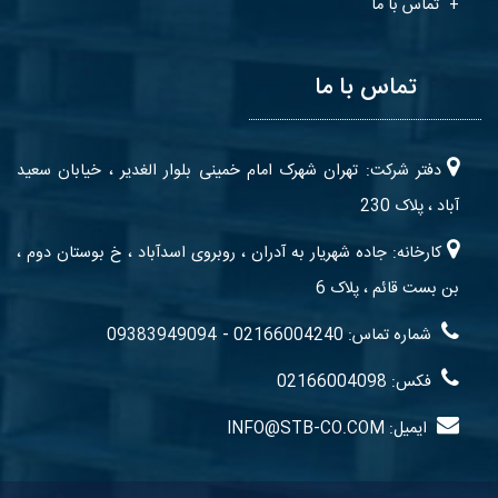
تماس با ما
تماس با ما
دفتر شرکت: تهران شهرک امام خمینی بلوار الغدیر ، خیابان سعید
آباد ، پلاک 230
کارخانه: جاده شهریار به آدران ، روبروی اسدآباد ، خ بوستان دوم ،
بن بست قائم ، پلاک 6
-
شماره تماس: 02166004240
09383949094
فکس: 02166004098
ایمیل: INFO@STB-CO.COM