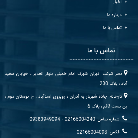
اخبار
درباره ما
تماس با ما
تماس با ما
دفتر شرکت: تهران شهرک امام خمینی بلوار الغدیر ، خیابان سعید
آباد ، پلاک 230
کارخانه: جاده شهریار به آدران ، روبروی اسدآباد ، خ بوستان دوم ،
بن بست قائم ، پلاک 6
-
شماره تماس: 02166004240
09383949094
فکس: 02166004098